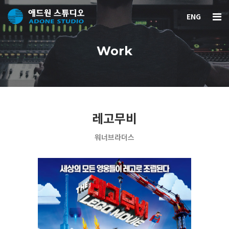
ENG
Work
레고무비
워너브라더스