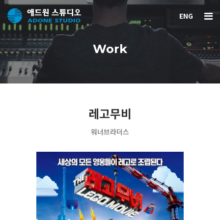
ENG
Work
레고무비
워너브라더스