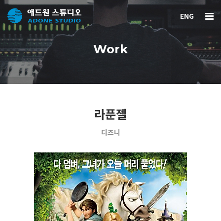
ENG
Work
라푼젤
디즈니