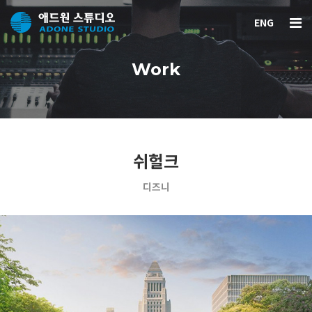
ENG
Work
쉬헐크
디즈니