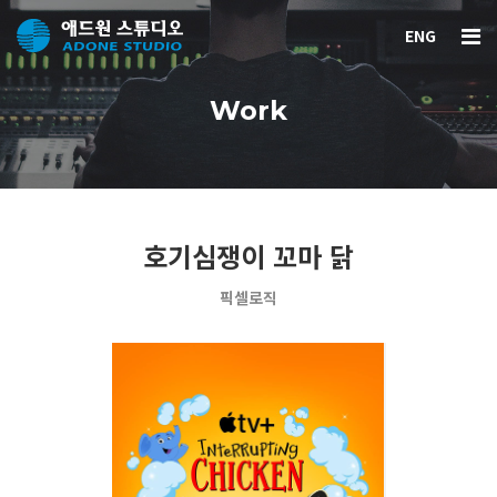
ENG
Work
호기심쟁이 꼬마 닭
픽셀로직