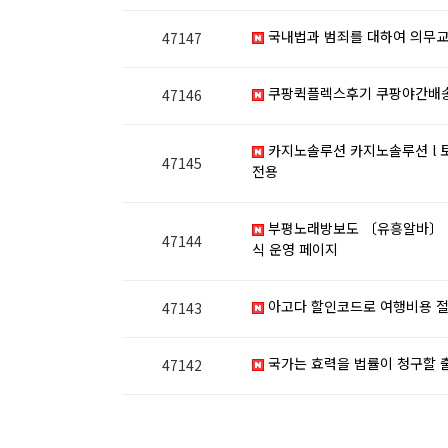
국내법과 범죄를 대하여 의무교
47147
쿠팡퀵플렉스후기 쿠팡야간배
47146
카지노솔루션 카지노솔루션 l 토
47145
전용
부평노래방보도 〔유흥알바〕 【
47144
식 운영 페이지
아고다 할인코드로 여행비용 
47143
국가는 효력을 법률이 청구할 
47142