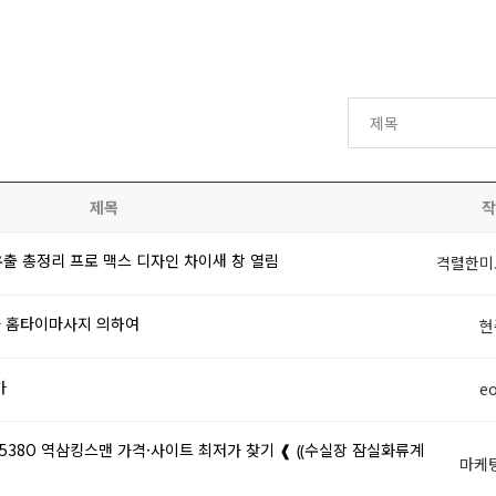
제목
작
 유출 총정리 프로 맥스 디자인 차이새 창 열림
격렬한미
 홈타이마사지 의하여
현
가
eo
↙538O 역삼킹스맨 가격·사이트 최저가 찾기 ❰ ⸨수실장 잠실화류계
마케