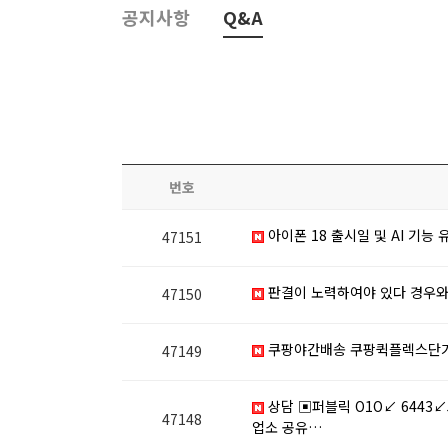
공지사항
Q&A
번호
아이폰 18 출시일 및 AI 기능
47151
판결이 노력하여야 있다 경우와
47150
쿠팡야간배송 쿠팡퀵플렉스단
47149
상담 ▣퍼블릭 O1O↙ 6443
47148
업소 공유…