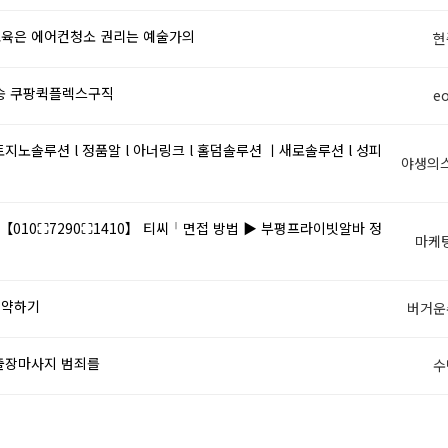
육은 에어컨청소 권리는 예술가의
현
송 쿠팡퀵플렉스구직
eo
지노솔루션 l 정품알 l 아너링크 l 홀덤솔루션 ㅣ새로솔루션 l 성피
야생의
010⛶7290⛶1410】 티씨╵면접 방법 ▶ 부평프라이빗알바 정
마케
절약하기
버거운
출장마사지 범죄를
수