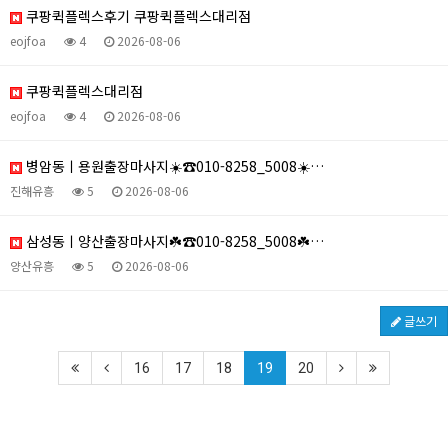
쿠팡퀵플렉스후기 쿠팡퀵플렉스대리점
eojfoa
4
2026-08-06
쿠팡퀵플렉스대리점
eojfoa
4
2026-08-06
병암동ㅣ용원출장마사지☀️☎️010-8258_5008☀️…
진해유흥
5
2026-08-06
삼성동ㅣ양산출장마사지☘️☎️010-8258_5008☘️…
양산유흥
5
2026-08-06
글쓰기
16
17
18
19
20