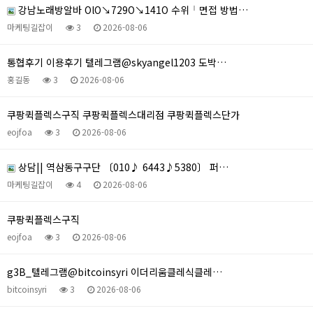
강남노래방알바 OlO↘729O↘141O 수위╵면접 방법…
마케팅길잡이
3
2026-08-06
통협후기 이용후기 텔레그램@skyangel1203 도박…
홍길동
3
2026-08-06
쿠팡퀵플렉스구직 쿠팡퀵플렉스대리점 쿠팡퀵플렉스단가
eojfoa
3
2026-08-06
상담|| 역삼동구구단 〔010♪ 6443♪5380〕 퍼…
마케팅길잡이
4
2026-08-06
쿠팡퀵플렉스구직
eojfoa
3
2026-08-06
g3B_텔레그램@bitcoinsyri 이더리움클레식클레…
bitcoinsyri
3
2026-08-06