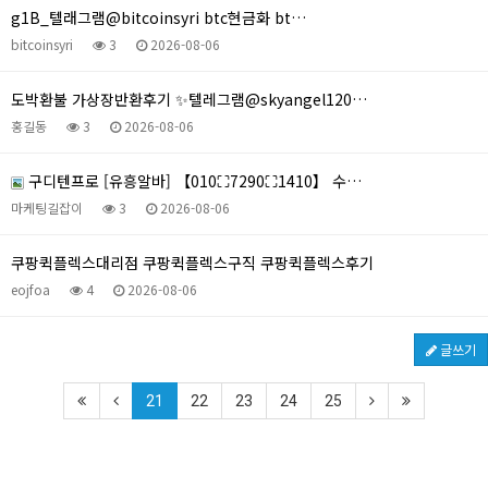
g1B_텔래그램@bitcoinsyri btc현금화 bt…
bitcoinsyri
3
2026-08-06
도박환불 가상장반환후기 ✨텔레그램@skyangel120…
홍길동
3
2026-08-06
구디텐프로 [유흥알바] 【010⛶7290⛶1410】 수…
마케팅길잡이
3
2026-08-06
쿠팡퀵플렉스대리점 쿠팡퀵플렉스구직 쿠팡퀵플렉스후기
eojfoa
4
2026-08-06
글쓰기
21
22
23
24
25