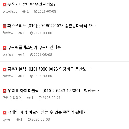
무직자대출이란 무엇일까요?
wlodlsue
1
2026-08-08
파주쓰리노 [010]▒7980▒0025 송촌동다국적 오…
fwdfw
1
2026-08-08
쿠팡퀵플렉스단가 쿠팡야간배송
eojfoa
1
2026-08-08
금촌퍼블릭 [010] 7980 0025 입장빠른 문산노…
fwdfw
1
2026-08-08
우리 ▥하이퍼블릭 〔010♪ 6443♪5380〕 청담동…
마케팅길잡이
1
2026-08-08
낙태약 가격 비교와 믿을 수 있는 중절약 판매처
qwer
1
2026-08-08