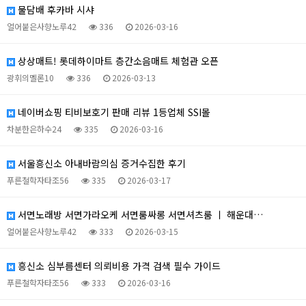
물담배 후카바 시샤
얼어붙은사향노루42
336
2026-03-16
상상매트! 롯데하이마트 층간소음매트 체험관 오픈
광휘의멜론10
336
2026-03-13
네이버쇼핑 티비보호기 판매 리뷰 1등업체 SSI몰
차분한은하수24
335
2026-03-16
서울흥신소 아내바람의심 증거수집한 후기
푸른철학자타조56
335
2026-03-17
서면노래방 서면가라오케 서면룸싸롱 서면셔츠룸 ㅣ 해운대…
얼어붙은사향노루42
333
2026-03-15
흥신소 심부름센터 의뢰비용 가격 검색 필수 가이드
푸른철학자타조56
333
2026-03-16