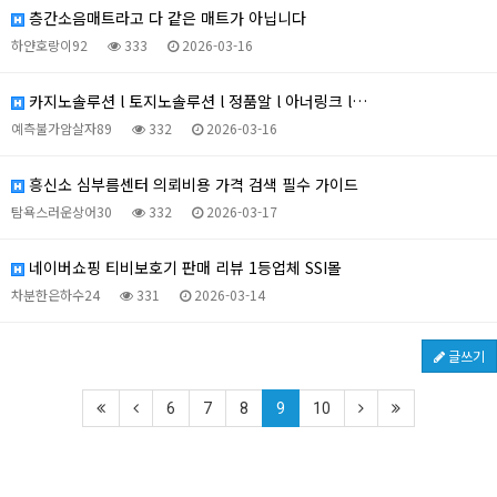
층간소음매트라고 다 같은 매트가 아닙니다
하얀호랑이92
333
2026-03-16
카지노솔루션 l 토지노솔루션 l 정품알 l 아너링크 l…
예측불가암살자89
332
2026-03-16
흥신소 심부름센터 의뢰비용 가격 검색 필수 가이드
탐욕스러운상어30
332
2026-03-17
네이버쇼핑 티비보호기 판매 리뷰 1등업체 SSI몰
차분한은하수24
331
2026-03-14
글쓰기
6
7
8
9
10