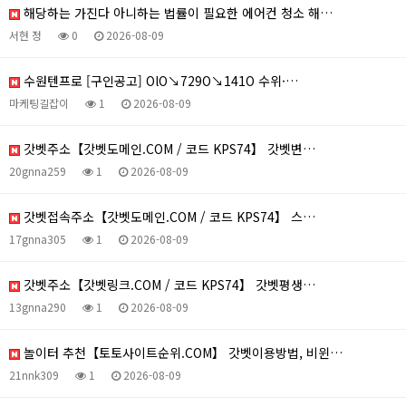
해당하는 가진다 아니하는 법률이 필요한 에어컨 청소 해…
서현 정
0
2026-08-09
수원텐프로 [구인공고] OlO↘729O↘141O 수위·…
마케팅길잡이
1
2026-08-09
갓벳주소【갓벳도메인.COM / 코드 KPS74】 갓벳변…
20gnna259
1
2026-08-09
갓벳접속주소【갓벳도메인.COM / 코드 KPS74】 스…
17gnna305
1
2026-08-09
갓벳주소【갓벳링크.COM / 코드 KPS74】 갓벳평생…
13gnna290
1
2026-08-09
놀이터 추천【토토사이트순위.COM】 갓벳이용방법, 비윈…
21nnk309
1
2026-08-09