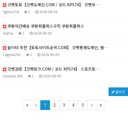
갓벳토토【갓벳도메인.COM / 코드 KPS74】 갓벳우…
9gnna154
1
2026-08-09
쿠팡야간배송 쿠팡퀵플렉스구직 쿠팡퀵플렉스
eojfoa
1
2026-08-09
놀이터 추천【토토사이트순위.COM】 갓벳평생도메인, 범…
14gnna291
1
2026-08-09
갓벳검증【갓벳링크.COM / 코드 KPS74】 스포츠토…
18sada1306
1
2026-08-09
글쓰기
1
2
3
4
5