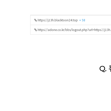
https://j13h.blacktoon24.top
+ 58
https://adone.co.kr/bbs/logout.php?url=https://j
Q.