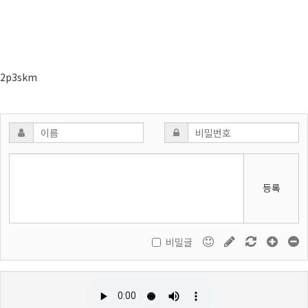
2p3skm
등록
비밀글