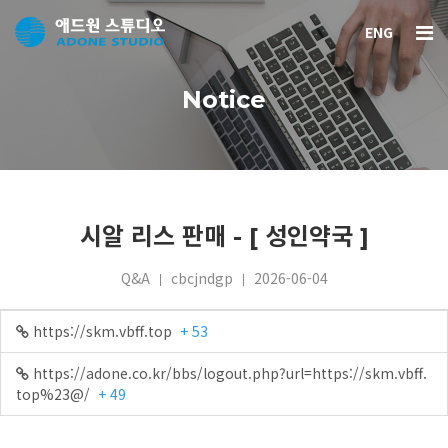
ENG
Notice
시알 리스 판매 - [ 성인약국 ]
Q&A
cbcjndgp
2026-06-04
https://skm.vbff.top
+ 53
https://adone.co.kr/bbs/logout.php?url=https://skm.vbff.
top%23@/
+ 49