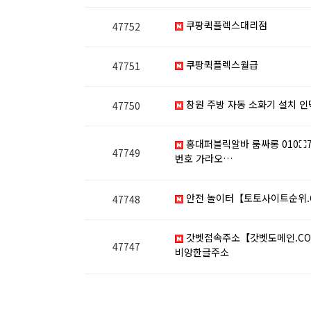
쿠팡퀵플렉스대리점
47752
쿠팡퀵플렉스월급
47751
창원 주방 자동 소화기 설치 인
47750
홍대퍼블릭알바 룸싸롱 010⛶7
47749
번호 가라오…
안전 놀이터【토토사이트순위.C
47748
갓벳접속주소【갓벳도메인.COM 
47747
비앙한글주소