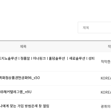
제목
작
지노솔루션 l 정품알 l 아너링크 l 홀덤솔루션 ㅣ새로솔루션 l 성피
적막한
 백화점상품권현금화96_s5O
KORE
 DB해커텔레그램_n9U
KORE
 나에게 맞는 가입 방법은새 창 열림
광휘의