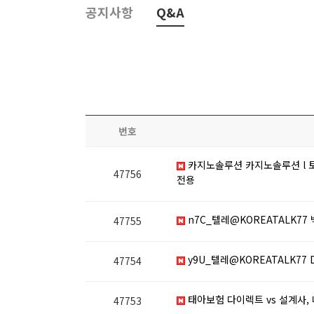
공지사항
Q&A
번호
카지노솔루션 카지노솔루션 l 토
47756
전용
n7C_텔레@KOREATALK77
47755
y9U_텔레@KOREATALK77
47754
태아보험 다이렉트 vs 설계사,
47753