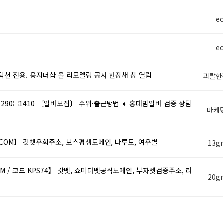
eo
eo
덕션 전용. 용지더샵 올 리모델링 공사 현장새 창 열림
괴랄한
290⛶1410 〔알바모집〕 수위·출근방법 ➧ 홍대밤알바 검증 상담
마케
OM】 갓벳우회주소, 보스평생도메인, 나루토, 여우별
13g
/ 코드 KPS74】 갓벳, 쇼미더벳공식도메인, 부자벳검증주소, 라
20g