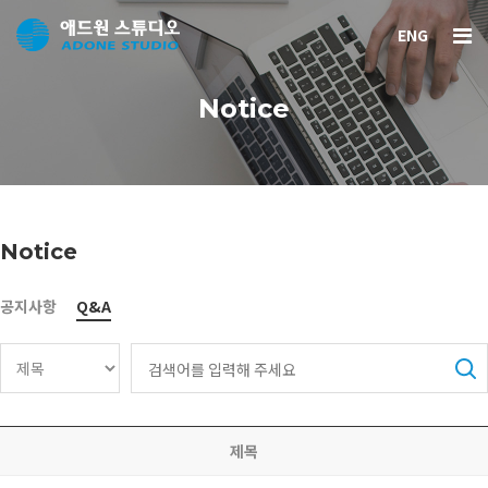
ENG
Notice
Notice
공지사항
Q&A
제목