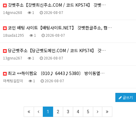
갓벳주소【갓벳최신주소.COM / 코드 KPS74】 갓벳…
14gnna268
1
2026-08-07
코인 배팅 사이트【배팅사이트.NET】 갓벳한글주소, 캡…
18sada1295
1
2026-08-07
당근벳주소【당근벳도메인.COM / 코드 KPS74】 갓…
13gnna267
1
2026-08-07
최고 ↔하이쩜오 〔010♪ 6443♪5380〕 방이동엘…
마케팅길잡이
1
2026-08-07
글쓰기
1
2
3
4
5