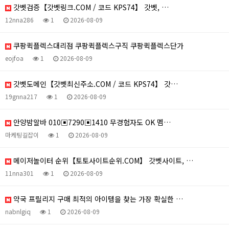
갓벳검증【갓벳링크.COM / 코드 KPS74】 갓벳, …
12nna286
1
2026-08-09
쿠팡퀵플렉스대리점 쿠팡퀵플렉스구직 쿠팡퀵플렉스단가
eojfoa
1
2026-08-09
갓벳도메인【갓벳최신주소.COM / 코드 KPS74】 갓…
19gnna217
1
2026-08-09
안양밤알바 010▣7290▣1410 무경험자도 OK 멤…
마케팅길잡이
1
2026-08-09
메이저놀이터 순위【토토사이트순위.COM】 갓벳사이트, …
11nna301
1
2026-08-09
약국 프릴리지 구매 최적의 아이템을 찾는 가장 확실한 …
nabnlgiq
1
2026-08-09