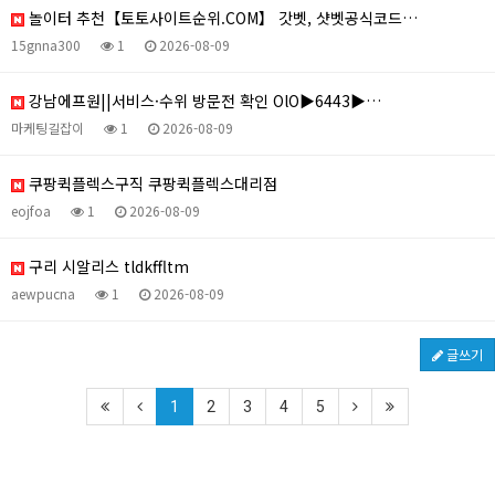
놀이터 추천【토토사이트순위.COM】 갓벳, 샷벳공식코드…
15gnna300
1
2026-08-09
강남에프원||서비스·수위 방문전 확인 OlO▶6443▶…
마케팅길잡이
1
2026-08-09
쿠팡퀵플렉스구직 쿠팡퀵플렉스대리점
eojfoa
1
2026-08-09
구리 시알리스 tldkffltm
aewpucna
1
2026-08-09
글쓰기
1
2
3
4
5